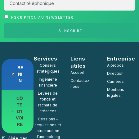
INSCRIPTION AU NEWSLETTER
S'INSCRIRE
Services
Liens
Entreprise
utiles
Conseils
A propos
BE
stratégiques
Accueil
Direction
NI
Ingénierie
N
Contactez-
Carrières
financière
nous
Mentions
Levées de
légales
CÔ
fonds et
TE
rachats de
créances
D'I
VOI
Cessions –
RE
acquisitions et
structuration
d’une holding
15, Allée des