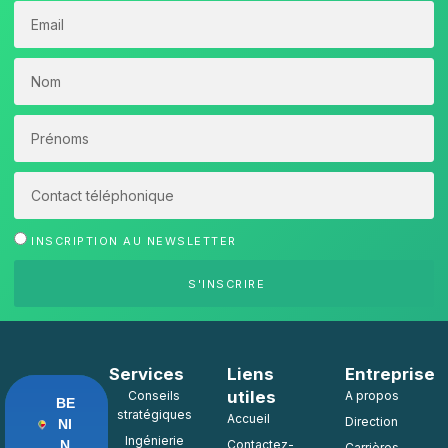
INSCRIPTION AU NEWSLETTER
S'INSCRIRE
Services
Liens
Entreprise
utiles
Conseils
A propos
BE
stratégiques
Accueil
Direction
NI
Ingénierie
N
Contactez-
Carrières