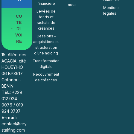
financière
nous
Mentions
Levées de
légales
CÔ
fonds et
TE
rachats de
créances
D'I
VOI
Cessions –
RE
acquisitions et
structuration
d’une holding
15, Allée des
ACACIA, cité
Transformation
digitale
HOUEYIHO
06 BP3617
Recouvrement
Cotonou -
de créances
BENIN
TEL:
+229
012 024
0076 / 019
924 3737
E-mail:
contact@cry
stalfing.com